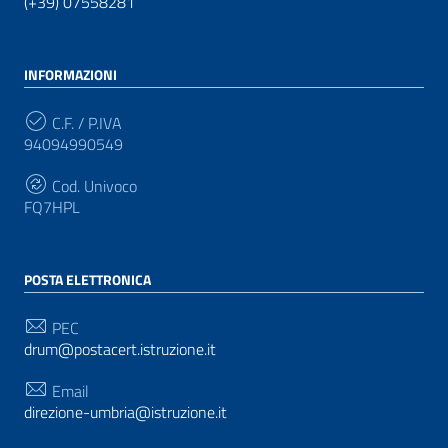
(+39) 07558281
INFORMAZIONI
C.F. / P.IVA
94094990549
Cod. Univoco
FQ7HPL
POSTA ELETTRONICA
PEC
drum@postacert.istruzione.it
Email
direzione-umbria@istruzione.it