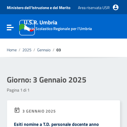
Vai ai contenuti
Vai al menu di navigazione
Ministero dell'Istruzione e del Merito
Area riservata USR
Vai al footer
U.S.R. Umbria
Attiva / disattiva la navigazione
Ufficio Scolastico Regionale per l'Umbria
Home
/
2025
/
Gennaio
/
03
Giorno:
3 Gennaio 2025
Pagina 1 di 1
3 GENNAIO 2025
Esiti nomine a T.D. personale docente anno