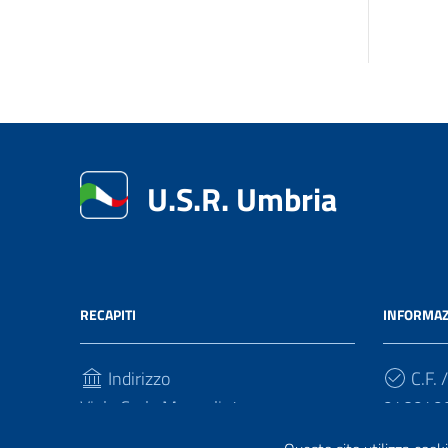
U.S.R. Umbria
RECAPITI
INFORMAZ
Indirizzo
C.F. /
Viale Carlo Manuali, 4
940949
06121, Perugia