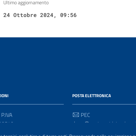
Ultimo aggiornamento
24 Ottobre 2024, 09:56
IONI
POSTA ELETTRONICA
 P.IVA
PEC
90549
drum@postacert.istruzione.