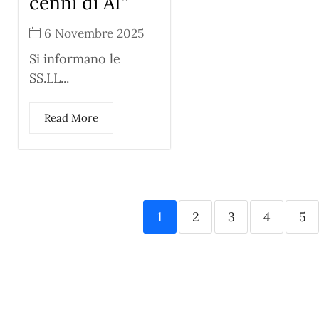
cenni di AI”
6 Novembre 2025
Si informano le
SS.LL...
Read More
1
2
3
4
5