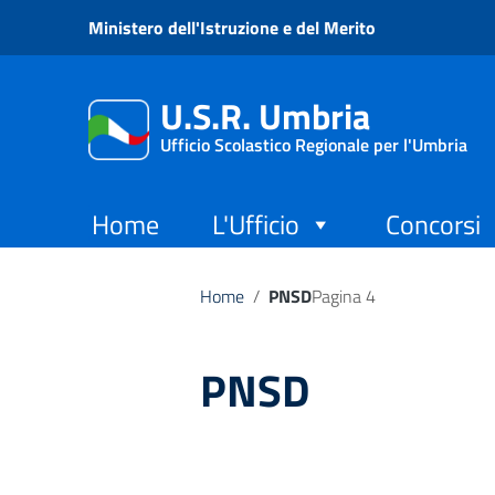
Vai ai contenuti
Ministero dell'Istruzione e del Merito
Vai al menu di navigazione
Vai al footer
U.S.R. Umbria
Ufficio Scolastico Regionale per l'Umbria
Home
L'Ufficio
Concorsi
Home
/
PNSD
Pagina 4
PNSD