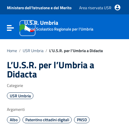
Vai ai contenuti
Vai al menu di navigazione
Ministero dell'Istruzione e del Merito
Area riservata USR
Vai al footer
U.S.R. Umbria
Attiva / disattiva la navigazione
Ufficio Scolastico Regionale per l'Umbria
Home
/
USR Umbria
/
L’U.S.R. per l’Umbria a Didacta
L’U.S.R. per l’Umbria a
Didacta
Categorie
USR Umbria
Argomenti
Albo
Patentino cittadini digitali
PNSD