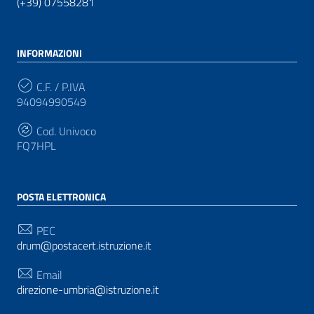
(+39) 07558281
INFORMAZIONI
C.F. / P.IVA
94094990549
Cod. Univoco
FQ7HPL
POSTA ELETTRONICA
PEC
drum@postacert.istruzione.it
Email
direzione-umbria@istruzione.it