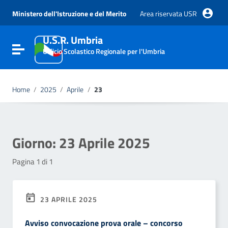
Vai ai contenuti
Vai al menu di navigazione
Ministero dell'Istruzione e del Merito
Area riservata USR
Vai al footer
U.S.R. Umbria
Attiva / disattiva la navigazione
Ufficio Scolastico Regionale per l'Umbria
Home
/
2025
/
Aprile
/
23
Giorno:
23 Aprile 2025
Pagina 1 di 1
23 APRILE 2025
Avviso convocazione prova orale – concorso