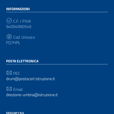
INFORMAZIONI
C.F. / P.IVA
94094990549
Cod. Univoco
FQ7HPL
POSTA ELETTRONICA
PEC
drum@postacert.istruzione.it
Email
direzione-umbria@istruzione.it
SEGUICI SU