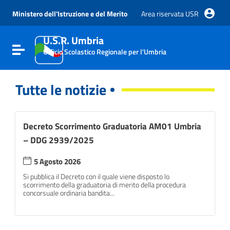
Vai ai contenuti
Vai al menu di navigazione
Ministero dell'Istruzione e del Merito
Area riservata USR
Vai al footer
U.S.R. Umbria
Attiva / disattiva la navigazione
Ufficio Scolastico Regionale per l'Umbria
Tutte le notizie
Decreto Scorrimento Graduatoria AM01 Umbria
– DDG 2939/2025
5 Agosto 2026
Si pubblica il Decreto con il quale viene disposto lo
scorrimento della graduatoria di merito della procedura
concorsuale ordinaria bandita...