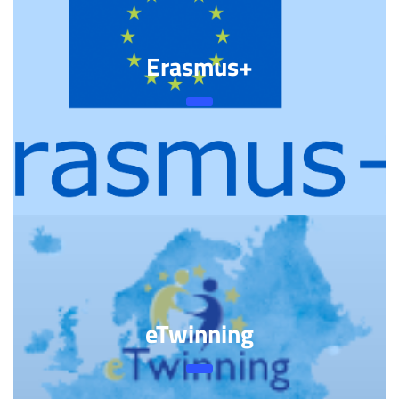
Erasmus+
eTwinning