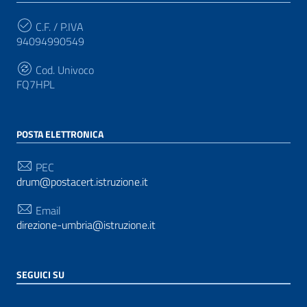
C.F. / P.IVA
94094990549
Cod. Univoco
FQ7HPL
POSTA ELETTRONICA
PEC
drum@postacert.istruzione.it
Email
direzione-umbria@istruzione.it
SEGUICI SU
Sezione Link Utili
Privacy
|
Cookie policy
|
Note legali
| Realizzato con