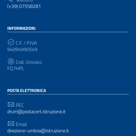
(+39) 07558281
INFORMAZIONI
C.F. / P.IVA
94094990549
Cod. Univoco
FQ7HPL
POSTA ELETTRONICA
PEC
drum@postacert.istruzione.it
Email
direzione-umbria@istruzione.it