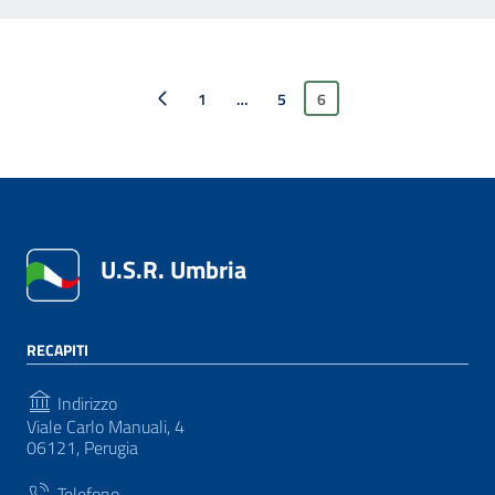
Pagina precedente
1
…
5
6
U.S.R. Umbria
RECAPITI
Indirizzo
Viale Carlo Manuali, 4
06121, Perugia
Telefono