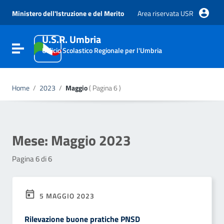
Vai ai contenuti
Vai al menu di navigazione
Ministero dell'Istruzione e del Merito
Area riservata USR
Vai al footer
U.S.R. Umbria
Attiva / disattiva la navigazione
Ufficio Scolastico Regionale per l'Umbria
Home
/
2023
/
Maggio
( Pagina 6 )
Mese:
Maggio 2023
Pagina 6 di 6
5 MAGGIO 2023
Rilevazione buone pratiche PNSD