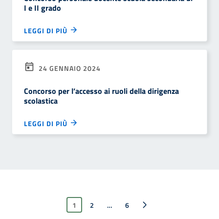
I e II grado
LEGGI DI PIÙ
24 GENNAIO 2024
Concorso per l’accesso ai ruoli della dirigenza
scolastica
LEGGI DI PIÙ
1
2
…
Pagina successiva
6