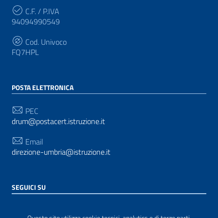
C.F. / P.IVA
94094990549
Cod. Univoco
FQ7HPL
POSTA ELETTRONICA
PEC
drum@postacert.istruzione.it
Email
direzione-umbria@istruzione.it
SEGUICI SU
Sezione Link Utili
Privacy
|
Cookie policy
|
Note legali
| Realizzato con