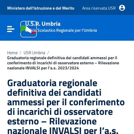
Vai ai contenuti
Vai al menu di navigazione
Ministero dell'Istruzione e del Merito
Area riservata USR
Vai al footer
U.S.R. Umbria
Attiva / disattiva la navigazione
Ufficio Scolastico Regionale per l'Umbria
Home
/
USR Umbria
/
Graduatoria regionale definitiva dei candidati ammessi per il
conferimento di incarichi di osservatore esterno – Rilevazione
nazionale INVALSI per l’a.s. 2023/2024
Graduatoria regionale
definitiva dei candidati
ammessi per il conferimento
di incarichi di osservatore
esterno – Rilevazione
nazionale INVALSI per l’a.s.