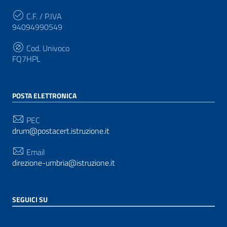
C.F. / P.IVA
94094990549
Cod. Univoco
FQ7HPL
POSTA ELETTRONICA
PEC
drum@postacert.istruzione.it
Email
direzione-umbria@istruzione.it
SEGUICI SU
Sezione Link Utili
Privacy
|
Cookie policy
|
Note legali
| Realizzato con