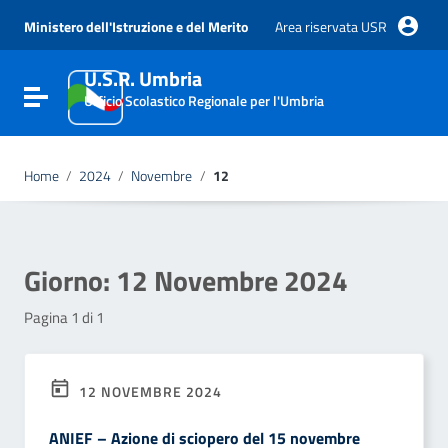
Vai ai contenuti
Vai al menu di navigazione
Ministero dell'Istruzione e del Merito
Area riservata USR
Vai al footer
U.S.R. Umbria
Attiva / disattiva la navigazione
Ufficio Scolastico Regionale per l'Umbria
Home
/
2024
/
Novembre
/
12
Giorno:
12 Novembre 2024
Pagina 1 di 1
12 NOVEMBRE 2024
ANIEF – Azione di sciopero del 15 novembre