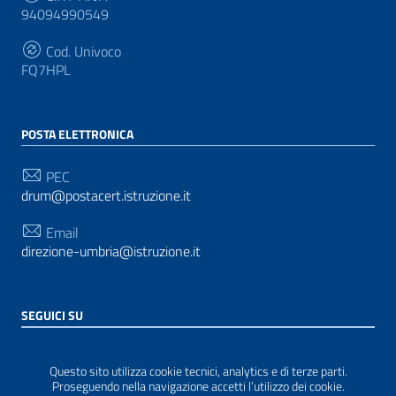
94094990549
Cod. Univoco
FQ7HPL
POSTA ELETTRONICA
PEC
drum@postacert.istruzione.it
Email
direzione-umbria@istruzione.it
SEGUICI SU
Sezione Link Utili
Privacy
|
Cookie policy
|
Note legali
| Realizzato con
Questo sito utilizza cookie tecnici, analytics e di terze parti.
WordPress
|
Tema grafico
ItaliaWP2
| Basato sul
Proseguendo nella navigazione accetti l’utilizzo dei cookie.