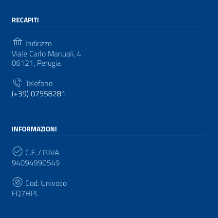
RECAPITI
Indirizzo
Viale Carlo Manuali, 4
06121, Perugia
Telefono
(+39) 07558281
INFORMAZIONI
C.F. / P.IVA
94094990549
Cod. Univoco
FQ7HPL