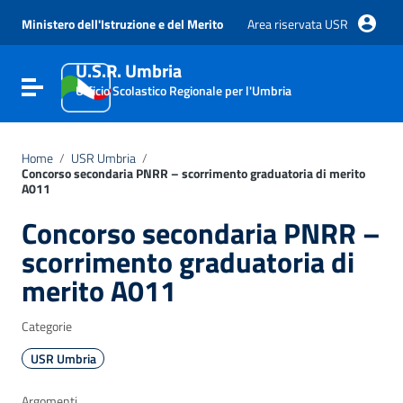
Vai ai contenuti
Vai al menu di navigazione
Ministero dell'Istruzione e del Merito
Area riservata USR
Vai al footer
U.S.R. Umbria
Attiva / disattiva la navigazione
Ufficio Scolastico Regionale per l'Umbria
Home
/
USR Umbria
/
Concorso secondaria PNRR – scorrimento graduatoria di merito
A011
Concorso secondaria PNRR –
scorrimento graduatoria di
merito A011
Categorie
USR Umbria
Argomenti