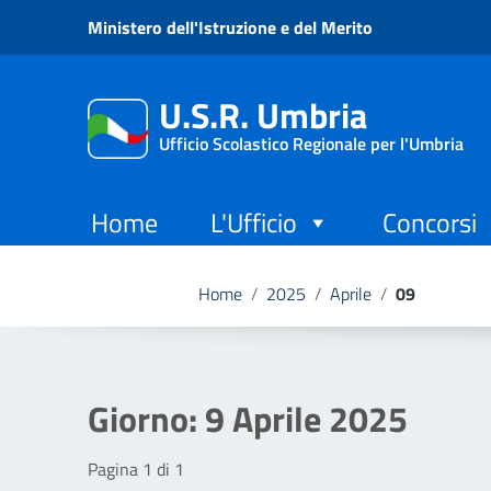
Vai ai contenuti
Ministero dell'Istruzione e del Merito
Vai al menu di navigazione
Vai al footer
U.S.R. Umbria
Ufficio Scolastico Regionale per l'Umbria
Home
L'Ufficio
Concorsi
Home
/
2025
/
Aprile
/
09
Giorno:
9 Aprile 2025
Pagina 1 di 1