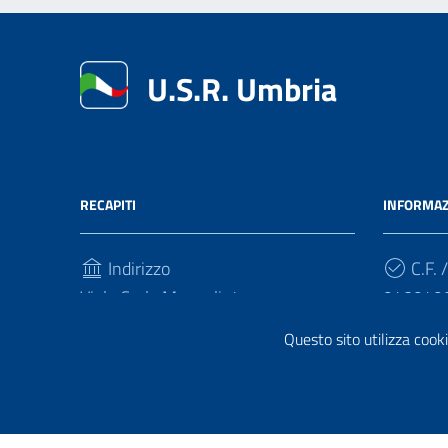
U.S.R. Umbria
RECAPITI
INFORMAZ
Indirizzo
C.F. /
Viale Carlo Manuali, 4
940949
06121, Perugia
Questo sito utilizza cooki
Cod.
Telefono
FQ7HPL
(+39) 07558281