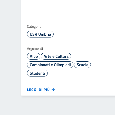
Categorie
USR Umbria
Argomenti
Albo
Arte e Cultura
Campionati e Olimpiadi
Scuole
Studenti
LEGGI DI PIÙ