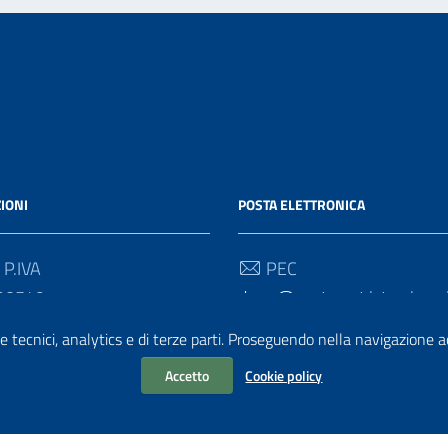
IONI
POSTA ELETTRONICA
 P.IVA
PEC
90549
drum@postacert.istruzione.
e tecnici, analytics e di terze parti. Proseguendo nella navigazione acc
 Univoco
Email
direzione-umbria@istruzione
Accetto
Cookie policy