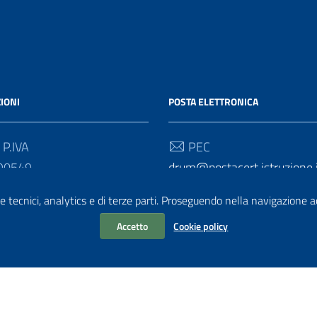
IONI
POSTA ELETTRONICA
 P.IVA
PEC
90549
drum@postacert.istruzione.
 Univoco
Email
e tecnici, analytics e di terze parti. Proseguendo nella navigazione acc
direzione-umbria@istruzione
Accetto
Cookie policy
dPress
|
Tema grafico
ItaliaWP2
| Basato sul
Prototipo per sit