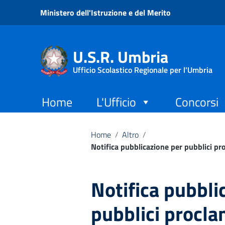
Vai ai contenuti
Ministero dell'Istruzione e del Merito
Vai al menu di navigazione
Vai al footer
U.S.R. Umbria
Ufficio Scolastico Regionale per l'Umbria
Home
L'Ufficio
Concorsi
Home
/
Altro
/
Notifica pubblicazione per pubblici p
Notifica pubbli
pubblici procla