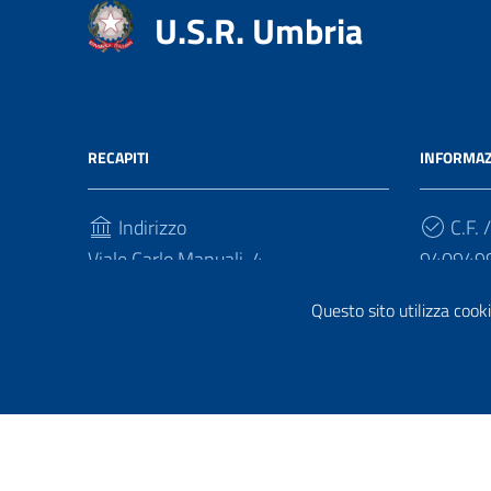
U.S.R. Umbria
RECAPITI
INFORMAZ
Indirizzo
C.F. /
Viale Carlo Manuali, 4
940949
06121, Perugia
Cod.
Questo sito utilizza cooki
Telefono
FQ7HPL
(+39) 07558281
Sezione Link Utili
Privacy
|
Cookie policy
|
Note legali
| Realizzato con
Wor