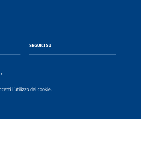
SEGUICI SU
it
etti l’utilizzo dei cookie.
.it
i PA di AgID