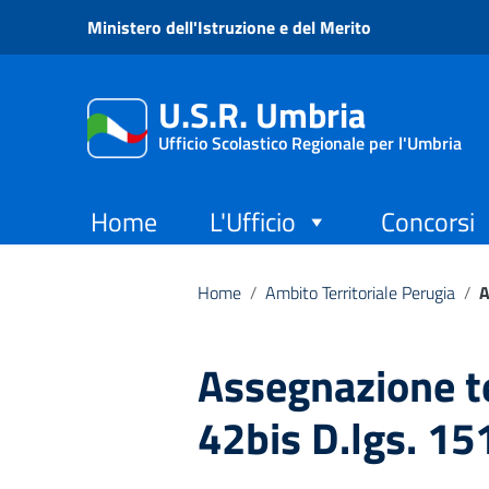
Vai ai contenuti
Ministero dell'Istruzione e del Merito
Vai al menu di navigazione
Vai al footer
U.S.R. Umbria
Ufficio Scolastico Regionale per l'Umbria
Home
L'Ufficio
Concorsi
Home
/
Ambito Territoriale Perugia
/
A
Assegnazione t
42bis D.lgs. 1