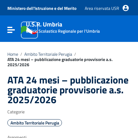
Vai ai contenuti
Vai al menu di navigazione
Ministero dell'Istruzione e del Merito
Area riservata USR
Vai al footer
U.S.R. Umbria
Attiva / disattiva la navigazione
Ufficio Scolastico Regionale per l'Umbria
Home
/
Ambito Territoriale Perugia
/
ATA 24 mesi – pubblicazione graduatorie provvisorie a.s.
2025/2026
ATA 24 mesi – pubblicazione
graduatorie provvisorie a.s.
2025/2026
Categorie
Ambito Territoriale Perugia
Argomenti