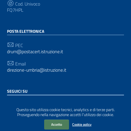
Cod. Univoco
FQ7HPL
POSTA ELETTRONICA
PEC
drum@postacert.istruzione.it
Email
direzione-umbria@istruzione.it
SEGUICI SU
Sezione Link Utili
Privacy
|
Cookie policy
|
Note legali
| Realizzato con
Questo sito utilizza cookie tecnici, analytics e di terze parti.
WordPress
|
Tema grafico
ItaliaWP2
| Basato sul
Proseguendo nella navigazione accetti l’utilizzo dei cookie.
Prototipo per siti PA di AgID
Accetto
Cookie policy