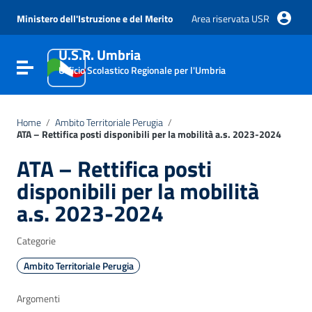
Vai ai contenuti
Vai al menu di navigazione
Ministero dell'Istruzione e del Merito
Area riservata USR
Vai al footer
U.S.R. Umbria
Attiva / disattiva la navigazione
Ufficio Scolastico Regionale per l'Umbria
Home
/
Ambito Territoriale Perugia
/
ATA – Rettifica posti disponibili per la mobilità a.s. 2023-2024
ATA – Rettifica posti
disponibili per la mobilità
a.s. 2023-2024
Categorie
Ambito Territoriale Perugia
Argomenti