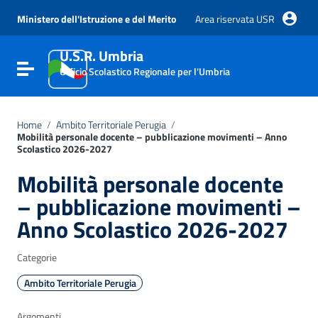
Vai ai contenuti
Vai al menu di navigazione
Ministero dell'Istruzione e del Merito
Area riservata USR
Vai al footer
U.S.R. Umbria
Attiva / disattiva la navigazione
Ufficio Scolastico Regionale per l'Umbria
Home
/
Ambito Territoriale Perugia
/
Mobilità personale docente – pubblicazione movimenti – Anno
Scolastico 2026-2027
Mobilità personale docente
– pubblicazione movimenti –
Anno Scolastico 2026-2027
Categorie
Ambito Territoriale Perugia
Argomenti