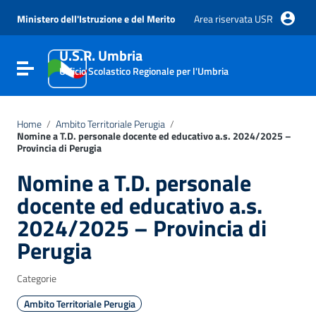
Vai ai contenuti
Vai al menu di navigazione
Ministero dell'Istruzione e del Merito
Area riservata USR
Vai al footer
U.S.R. Umbria
Attiva / disattiva la navigazione
Ufficio Scolastico Regionale per l'Umbria
Home
/
Ambito Territoriale Perugia
/
Nomine a T.D. personale docente ed educativo a.s. 2024/2025 –
Provincia di Perugia
Nomine a T.D. personale
docente ed educativo a.s.
2024/2025 – Provincia di
Perugia
Categorie
Ambito Territoriale Perugia