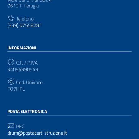
06121, Perugia
Telefono
(+39) 07558281
INFORMAZIONI
C.F. / P.IVA
94094990549
Cod. Univoco
FQ7HPL
POSTA ELETTRONICA
PEC
drum@postacert.istruzione.it