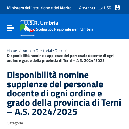
Vai ai contenuti
Vai al menu di navigazione
Ministero dell'Istruzione e del Merito
Area riservata USR
Vai al footer
U.S.R. Umbria
Attiva / disattiva la navigazione
Ufficio Scolastico Regionale per l'Umbria
Home
/
Ambito Territoriale Terni
/
Disponibilità nomine supplenze del personale docente di ogni
ordine e grado della provincia di Terni – A.S. 2024/2025
Disponibilità nomine
supplenze del personale
docente di ogni ordine e
grado della provincia di Terni
– A.S. 2024/2025
Categorie