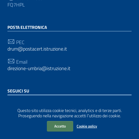
FQ7HPL
POSTA ELETTRONICA
PEC
drum@postacert.istruzione.it
Email
direzione-umbria@istruzione.it
SEGUICI SU
Sezione Link Utili
Privacy
|
Cookie policy
|
Note legali
| Realizzato con
Questo sito utilizza cookie tecnici, analytics e di terze parti.
WordPress
|
Tema grafico
ItaliaWP2
| Basato sul
Proseguendo nella navigazione accetti l’utilizzo dei cookie.
Prototipo per siti PA di AgID
Accetto
Cookie policy