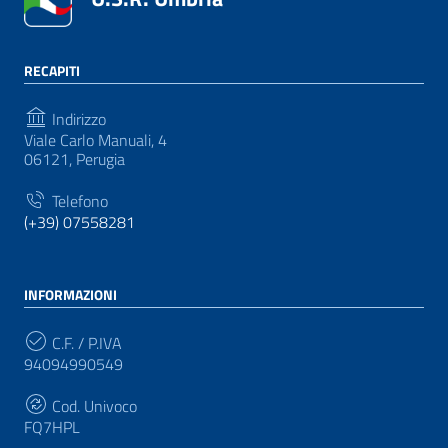
RECAPITI
Indirizzo
Viale Carlo Manuali, 4
06121, Perugia
Telefono
(+39) 07558281
INFORMAZIONI
C.F. / P.IVA
94094990549
Cod. Univoco
FQ7HPL