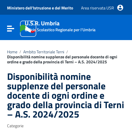
Vai ai contenuti
Vai al menu di navigazione
Ministero dell'Istruzione e del Merito
Area riservata USR
Vai al footer
U.S.R. Umbria
Attiva / disattiva la navigazione
Ufficio Scolastico Regionale per l'Umbria
Home
/
Ambito Territoriale Terni
/
Disponibilità nomine supplenze del personale docente di ogni
ordine e grado della provincia di Terni – A.S. 2024/2025
Disponibilità nomine
supplenze del personale
docente di ogni ordine e
grado della provincia di Terni
– A.S. 2024/2025
Categorie