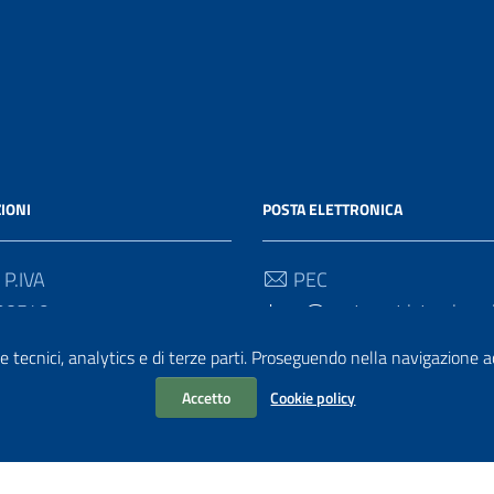
IONI
POSTA ELETTRONICA
 P.IVA
PEC
90549
drum@postacert.istruzione.
e tecnici, analytics e di terze parti. Proseguendo nella navigazione acc
 Univoco
Email
direzione-umbria@istruzione
Accetto
Cookie policy