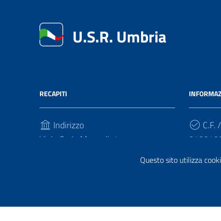
U.S.R. Umbria
RECAPITI
INFORMAZ
Indirizzo
C.F. /
Viale Carlo Manuali, 4
940949
06121, Perugia
Questo sito utilizza cooki
Cod.
Telefono
FQ7HPL
(+39) 07558281