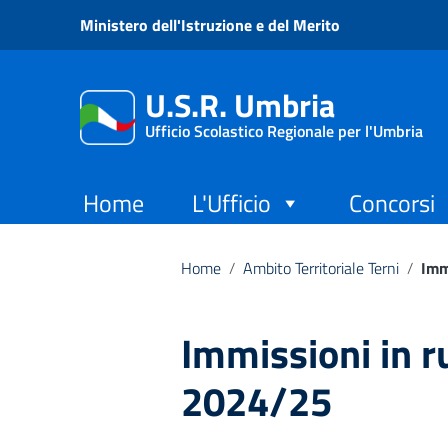
Vai ai contenuti
Ministero dell'Istruzione e del Merito
Vai al menu di navigazione
Vai al footer
U.S.R. Umbria
Ufficio Scolastico Regionale per l'Umbria
Home
L'Ufficio
Concorsi
Home
/
Ambito Territoriale Terni
/
Imm
Immissioni in r
2024/25