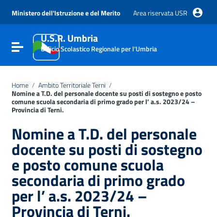
Vai ai contenuti
Vai al menu di navigazione
Ministero dell'Istruzione e del Merito
Area riservata USR
Vai al footer
U.S.R. Umbria
Attiva / disattiva la navigazione
Ufficio Scolastico Regionale per l'Umbria
Home
/
Ambito Territoriale Terni
/
Nomine a T.D. del personale docente su posti di sostegno e posto
comune scuola secondaria di primo grado per l’ a.s. 2023/24 –
Provincia di Terni.
Nomine a T.D. del personale
docente su posti di sostegno
e posto comune scuola
secondaria di primo grado
per l’ a.s. 2023/24 –
Provincia di Terni.