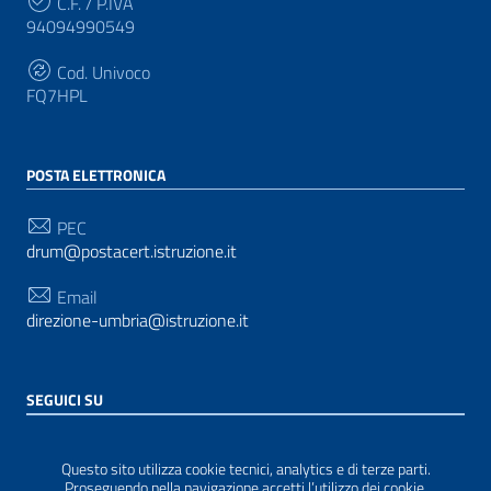
C.F. / P.IVA
94094990549
Cod. Univoco
FQ7HPL
POSTA ELETTRONICA
PEC
drum@postacert.istruzione.it
Email
direzione-umbria@istruzione.it
SEGUICI SU
Sezione Link Utili
Privacy
|
Cookie policy
|
Note legali
| Realizzato con
Questo sito utilizza cookie tecnici, analytics e di terze parti.
WordPress
|
Tema grafico
ItaliaWP2
| Basato sul
Proseguendo nella navigazione accetti l’utilizzo dei cookie.