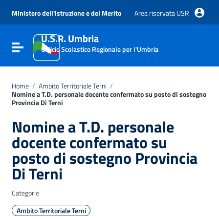
Vai ai contenuti
Vai al menu di navigazione
Ministero dell'Istruzione e del Merito
Area riservata USR
Vai al footer
U.S.R. Umbria
Attiva / disattiva la navigazione
Ufficio Scolastico Regionale per l'Umbria
Home
/
Ambito Territoriale Terni
/
Nomine a T.D. personale docente confermato su posto di sostegno
Provincia Di Terni
Nomine a T.D. personale
docente confermato su
posto di sostegno Provincia
Di Terni
Categorie
Ambito Territoriale Terni