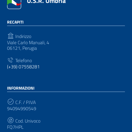
U.S.R. Umbria
RECAPITI
Indirizzo
Viale Carlo Manuali, 4
06121, Perugia
Telefono
(+39) 07558281
INFORMAZIONI
C.F. / P.IVA
94094990549
Cod. Univoco
FQ7HPL