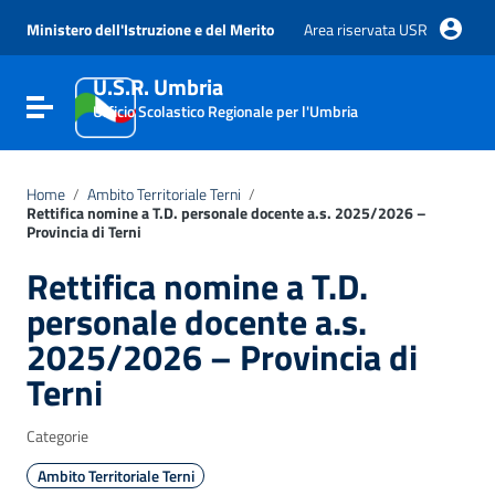
Vai ai contenuti
Vai al menu di navigazione
Ministero dell'Istruzione e del Merito
Area riservata USR
Vai al footer
U.S.R. Umbria
Attiva / disattiva la navigazione
Ufficio Scolastico Regionale per l'Umbria
Home
/
Ambito Territoriale Terni
/
Rettifica nomine a T.D. personale docente a.s. 2025/2026 –
Provincia di Terni
Rettifica nomine a T.D.
personale docente a.s.
2025/2026 – Provincia di
Terni
Categorie
Ambito Territoriale Terni