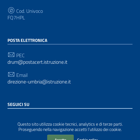
Cod. Univoco
FQ7HPL
POSTA ELETTRONICA
PEC
drum@postacert.istruzione.it
Email
direzione-umbria@istruzione.it
SEGUICI SU
Sezione Link Utili
Privacy
|
Cookie policy
|
Note legali
| Realizzato con
Questo sito utilizza cookie tecnici, analytics e di terze parti.
WordPress
|
Tema grafico
ItaliaWP2
| Basato sul
Proseguendo nella navigazione accetti l’utilizzo dei cookie.
Prototipo per siti PA di AgID
Accetto
Cookie policy