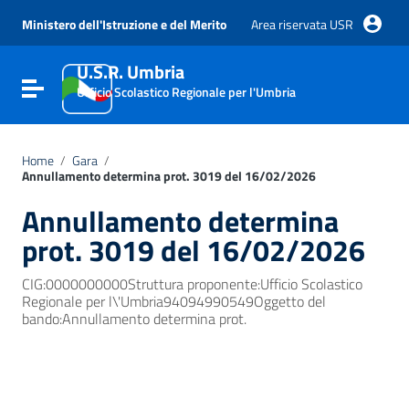
Vai ai contenuti
Vai al menu di navigazione
Ministero dell'Istruzione e del Merito
Area riservata USR
Vai al footer
U.S.R. Umbria
Attiva / disattiva la navigazione
Ufficio Scolastico Regionale per l'Umbria
Home
/
Gara
/
Annullamento determina prot. 3019 del 16/02/2026
Annullamento determina
prot. 3019 del 16/02/2026
CIG:0000000000Struttura proponente:Ufficio Scolastico
Regionale per l\'Umbria94094990549Oggetto del
bando:Annullamento determina prot.