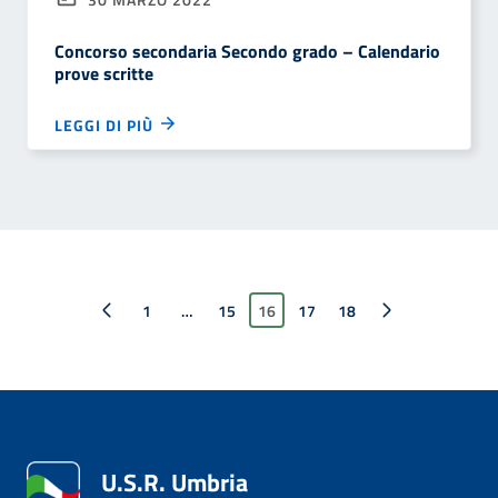
Concorso secondaria Secondo grado – Calendario
prove scritte
LEGGI DI PIÙ
Pagina precedente
1
…
15
16
17
Pagina successiva
18
U.S.R. Umbria