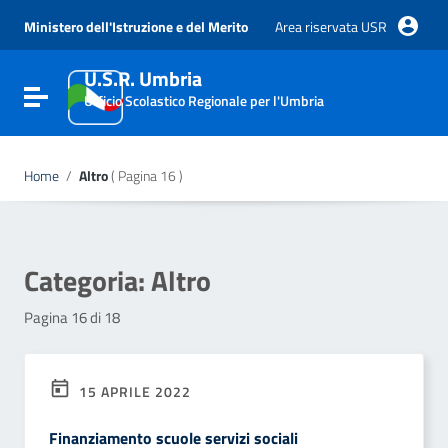
Vai ai contenuti
Vai al menu di navigazione
Ministero dell'Istruzione e del Merito
Area riservata USR
Vai al footer
U.S.R. Umbria
Attiva / disattiva la navigazione
Ufficio Scolastico Regionale per l'Umbria
Home
/
Altro
( Pagina 16 )
Categoria:
Altro
Pagina 16 di 18
15 APRILE 2022
Finanziamento scuole servizi sociali