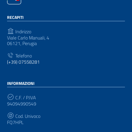
RECAPITI
Indirizzo
Viale Carlo Manuali, 4
06121, Perugia
Telefono
(+39) 07558281
INFORMAZIONI
C.F. / P.IVA
94094990549
Cod. Univoco
FQ7HPL