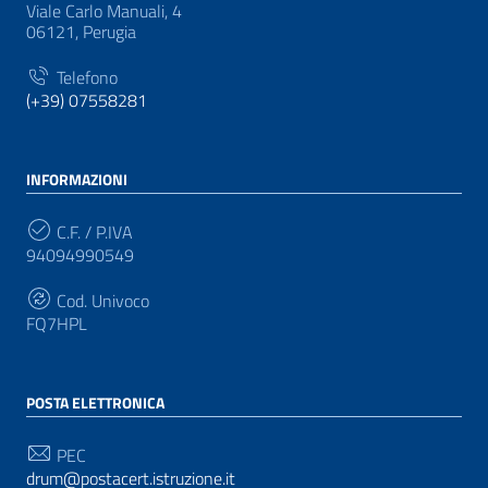
Viale Carlo Manuali, 4
06121, Perugia
Telefono
(+39) 07558281
INFORMAZIONI
C.F. / P.IVA
94094990549
Cod. Univoco
FQ7HPL
POSTA ELETTRONICA
PEC
drum@postacert.istruzione.it