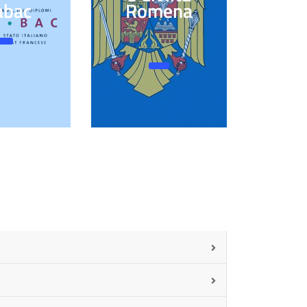
abac
Romena