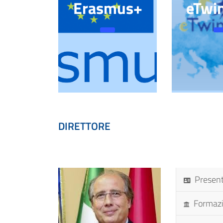
Erasmus+
eTwi
DIRETTORE
Presen
Formaz