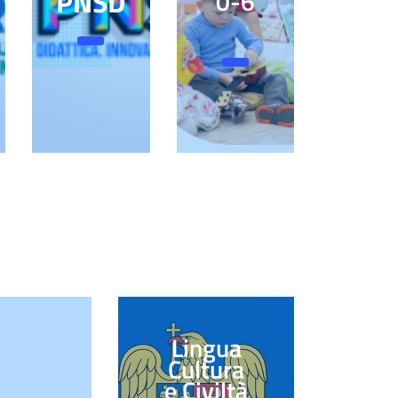
PNSD
0-6
Lingua
Cultura
e Civiltà