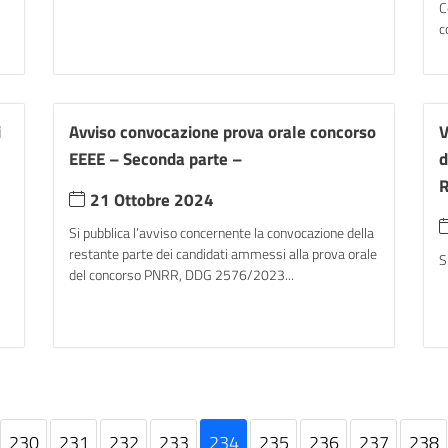
C
c
i
Avviso convocazione prova orale concorso
V
EEEE – Seconda parte –
d
R
21 Ottobre 2024
Si pubblica l’avviso concernente la convocazione della
restante parte dei candidati ammessi alla prova orale
S
del concorso PNRR, DDG 2576/2023...
230
231
232
233
234
235
236
237
238