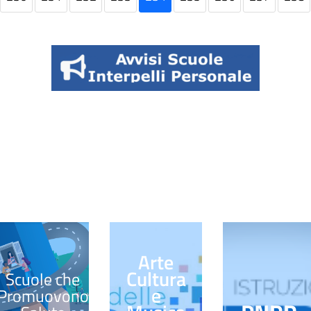
Arte
Cultura
Scuole che
e
Promuovono