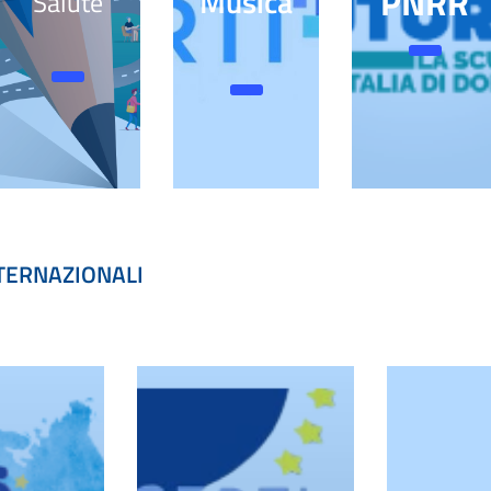
PNRR
Musica
Salute
NTERNAZIONALI