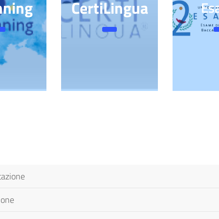
nning
CertiLingua
Es
tazione
ione