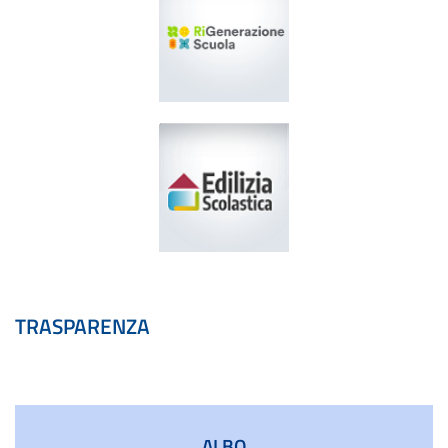
Scuola in Chiaro
►
Rigenerazione Scuola
►
Edilizia Scolastica
TRASPARENZA
►
ALBO