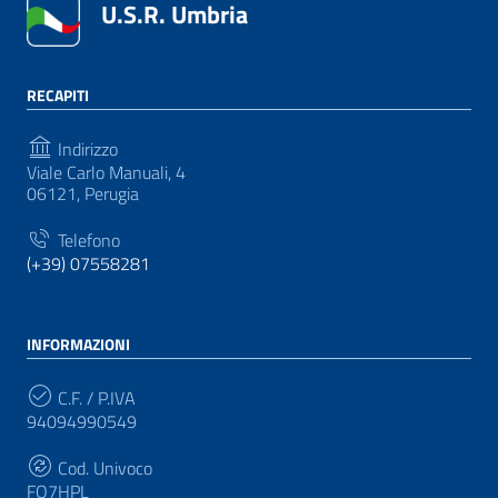
U.S.R. Umbria
RECAPITI
Indirizzo
Viale Carlo Manuali, 4
06121, Perugia
Telefono
(+39) 07558281
INFORMAZIONI
C.F. / P.IVA
94094990549
Cod. Univoco
FQ7HPL