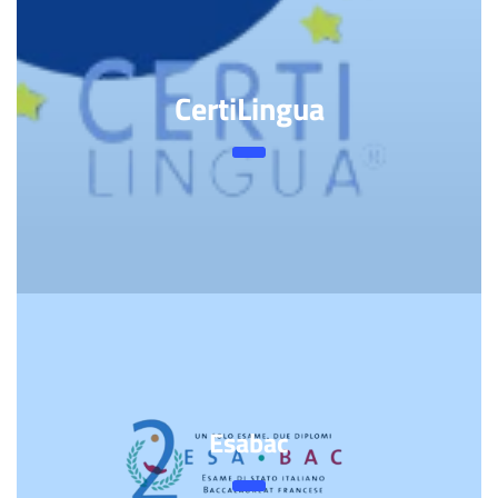
CertiLingua
Esabac