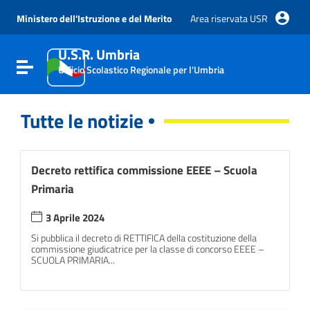
Vai ai contenuti
Vai al menu di navigazione
Ministero dell'Istruzione e del Merito
Area riservata USR
Vai al footer
U.S.R. Umbria
Attiva / disattiva la navigazione
Ufficio Scolastico Regionale per l'Umbria
Tutte le notizie
Decreto rettifica commissione EEEE – Scuola
Primaria
3 Aprile 2024
Si pubblica il decreto di RETTIFICA della costituzione della
commissione giudicatrice per la classe di concorso EEEE –
SCUOLA PRIMARIA...