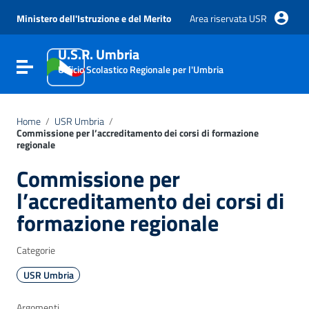
Vai ai contenuti
Vai al menu di navigazione
Ministero dell'Istruzione e del Merito
Area riservata USR
Vai al footer
U.S.R. Umbria
Attiva / disattiva la navigazione
Ufficio Scolastico Regionale per l'Umbria
Home
/
USR Umbria
/
Commissione per l’accreditamento dei corsi di formazione
regionale
Commissione per
l’accreditamento dei corsi di
formazione regionale
Categorie
USR Umbria
Argomenti