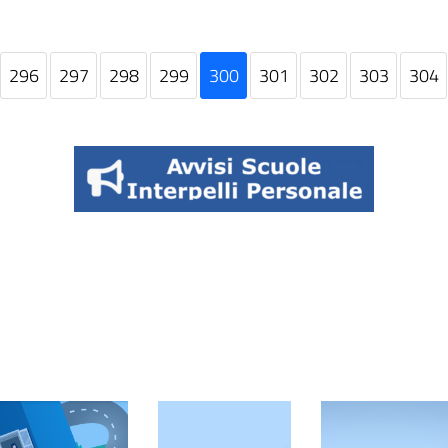
296
297
298
299
300
301
302
303
304