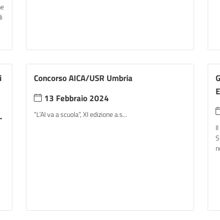
ne
i
i
Concorso AICA/USR Umbria
G
E
13 Febbraio 2024
“L’AI va a scuola”, XI edizione a.s...
-
I
S
n