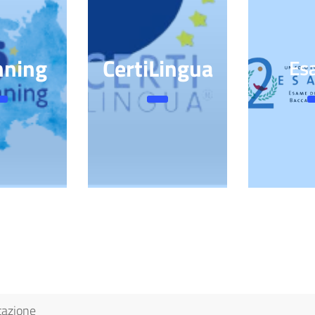
nning
CertiLingua
Es
tazione