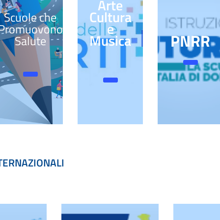
Arte
Cultura
Scuole che
e
Promuovono
PNRR
Musica
Salute
NTERNAZIONALI