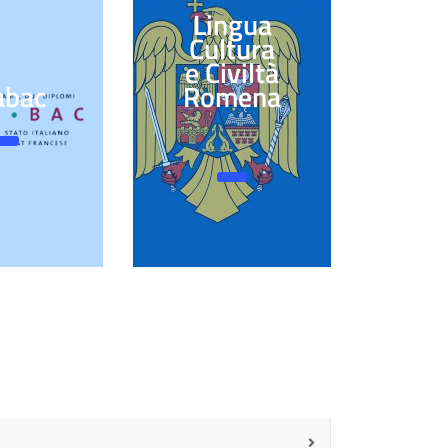
Lingua
Cultura
e Civiltà
abac
Romena