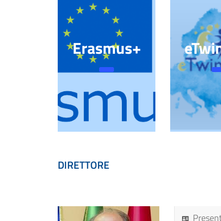
Erasmus+
eTwi
DIRETTORE
Presen