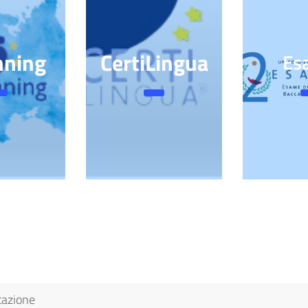
nning
CertiLingua
Es
tazione