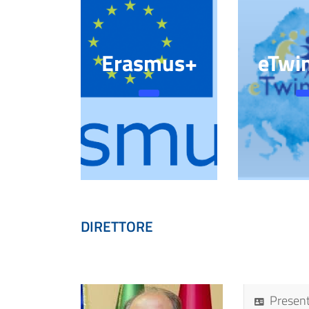
Erasmus+
eTwi
DIRETTORE
Presen