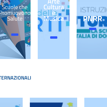
Arte
Cultura
Scuole che
e
Promuovono
PNRR
Musica
Salute
NTERNAZIONALI