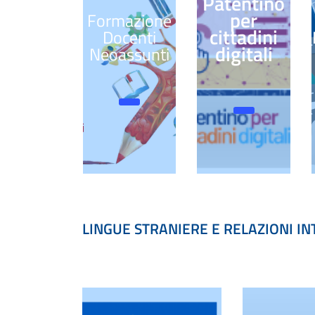
Patentino
per
Formazione
cittadini
Docenti
digitali
Neoassunti
LINGUE STRANIERE E RELAZIONI I