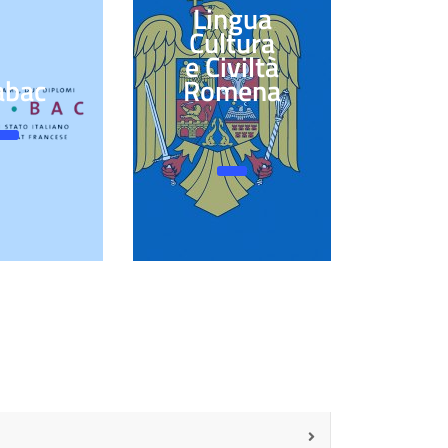
Lingua
Cultura
e Civiltà
abac
Romena