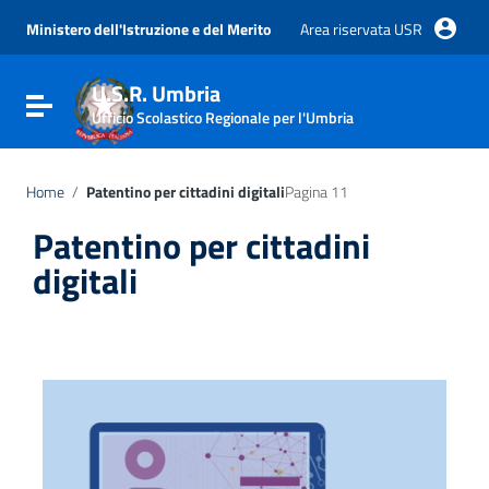
Vai ai contenuti
Vai al menu di navigazione
Ministero dell'Istruzione e del Merito
Area riservata USR
Vai al footer
U.S.R. Umbria
Attiva / disattiva la navigazione
Ufficio Scolastico Regionale per l'Umbria
Home
/
Patentino per cittadini digitali
Pagina 11
Patentino per cittadini
digitali