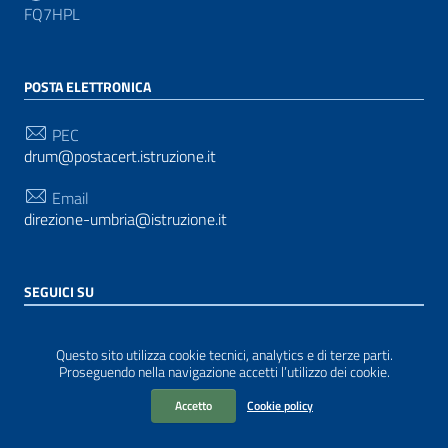
FQ7HPL
POSTA ELETTRONICA
PEC
drum@postacert.istruzione.it
Email
direzione-umbria@istruzione.it
SEGUICI SU
Sezione Link Utili
Privacy
|
Cookie policy
|
Note legali
| Realizzato con
Questo sito utilizza cookie tecnici, analytics e di terze parti.
WordPress
|
Tema grafico
ItaliaWP2
| Basato sul
Proseguendo nella navigazione accetti l’utilizzo dei cookie.
Prototipo per siti PA di AgID
Accetto
Cookie policy