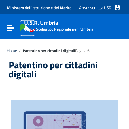
Vai ai contenuti
Vai al menu di navigazione
Ministero dell'Istruzione e del Merito
Area riservata USR
Vai al footer
U.S.R. Umbria
Attiva / disattiva la navigazione
Ufficio Scolastico Regionale per l'Umbria
Home
/
Patentino per cittadini digitali
Pagina 6
Patentino per cittadini
digitali