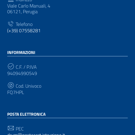
Viale Carlo Manuali, 4
06121, Perugia
Telefono
(+39) 07558281
INFORMAZIONI
C.F. / P.IVA
94094990549
Cod. Univoco
FQ7HPL
POSTA ELETTRONICA
PEC
drum@postacert.istruzione.it