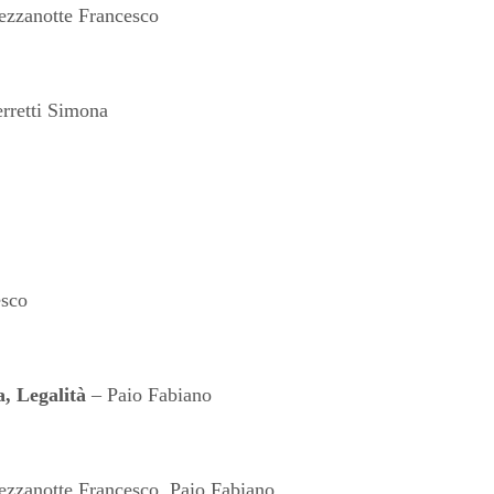
zzanotte Francesco
rretti Simona
esco
a,
Legalità
– Paio Fabiano
zzanotte Francesco, Paio Fabiano