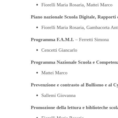
Fiorelli Maria Rosaria, Mattei Marco
Piano nazionale Scuola Digitale, Rapporti
Fiorelli Maria Rosaria, Gambacorta Anto
Progr
amma
F.A.M.I.
– Ferretti Simona
Cencetti Giancarlo
Progr
amma
Naz
ionale
Scuola e Competenz
Mattei Marco
Prev
enzione
e contrasto al Bullismo e al 
Sallemi Giovanna
Promozione della lettura e biblioteche scol