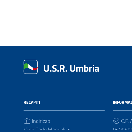
U.S.R. Umbria
RECAPITI
INFORMAZ
Indirizzo
C.F. /
Viale Carlo Manuali, 4
940949