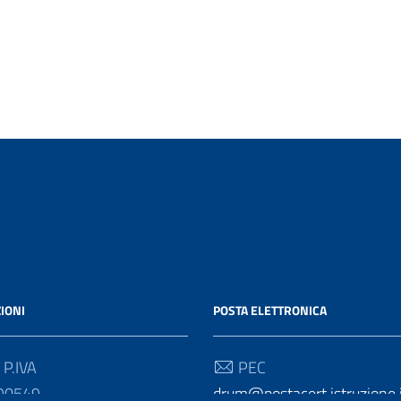
IONI
POSTA ELETTRONICA
 P.IVA
PEC
90549
drum@postacert.istruzione.