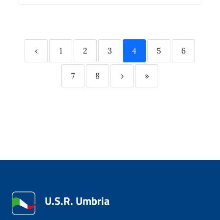
‹
1
2
3
4
5
6
7
8
›
»
U.S.R. Umbria