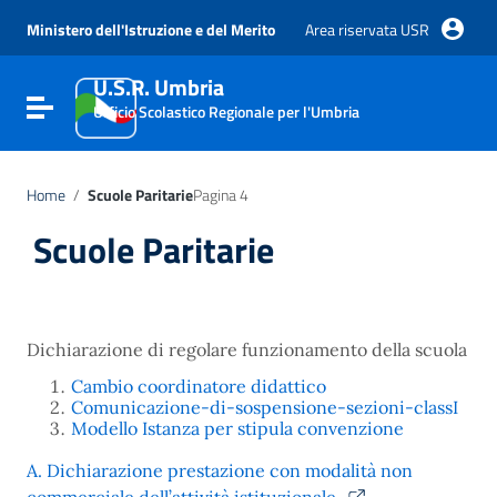
Vai ai contenuti
Vai al menu di navigazione
Ministero dell'Istruzione e del Merito
Area riservata USR
Vai al footer
U.S.R. Umbria
Attiva / disattiva la navigazione
Ufficio Scolastico Regionale per l'Umbria
Home
/
Scuole Paritarie
Pagina 4
Scuole Paritarie
Dichiarazione di regolare funzionamento della scuola
Cambio coordinatore didattico
Comunicazione-di-sospensione-sezioni-classI
Modello Istanza per stipula convenzione
A. Dichiarazione prestazione con modalità non