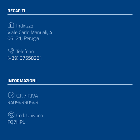
RECAPITI
Indirizzo
Viale Carlo Manuali, 4
06121, Perugia
Telefono
(+39) 07558281
INFORMAZIONI
C.F. / P.IVA
94094990549
Cod. Univoco
FQ7HPL