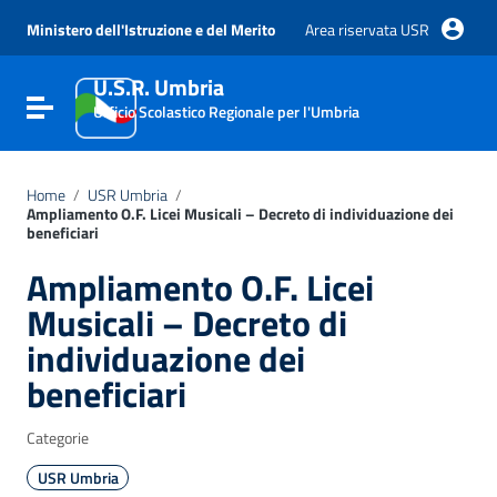
Vai ai contenuti
Vai al menu di navigazione
Ministero dell'Istruzione e del Merito
Area riservata USR
Vai al footer
U.S.R. Umbria
Attiva / disattiva la navigazione
Ufficio Scolastico Regionale per l'Umbria
Home
/
USR Umbria
/
Ampliamento O.F. Licei Musicali – Decreto di individuazione dei
beneficiari
Ampliamento O.F. Licei
Musicali – Decreto di
individuazione dei
beneficiari
Categorie
USR Umbria