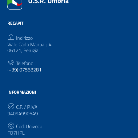
U.S.R. Umbria
RECAPITI
Indirizzo
Viale Carlo Manuali, 4
06121, Perugia
Telefono
(+39) 07558281
INFORMAZIONI
C.F. / P.IVA
94094990549
Cod. Univoco
FQ7HPL