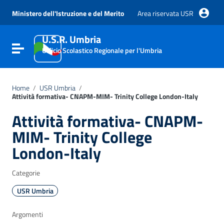
Vai ai contenuti
Vai al menu di navigazione
Ministero dell'Istruzione e del Merito
Area riservata USR
Vai al footer
U.S.R. Umbria
Attiva / disattiva la navigazione
Ufficio Scolastico Regionale per l'Umbria
Home
/
USR Umbria
/
Attività formativa- CNAPM-MIM- Trinity College London-Italy
Attività formativa- CNAPM-
MIM- Trinity College
London-Italy
Categorie
USR Umbria
Argomenti