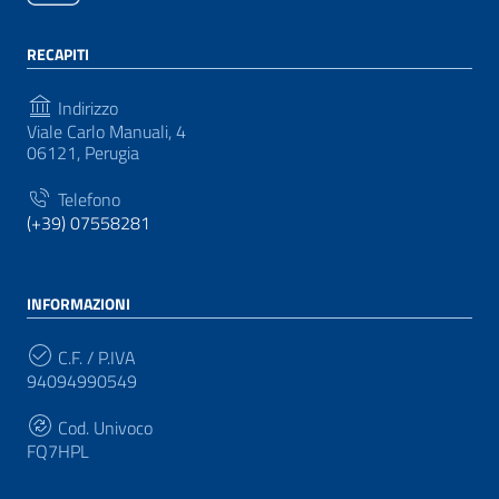
RECAPITI
Indirizzo
Viale Carlo Manuali, 4
06121, Perugia
Telefono
(+39) 07558281
INFORMAZIONI
C.F. / P.IVA
94094990549
Cod. Univoco
FQ7HPL