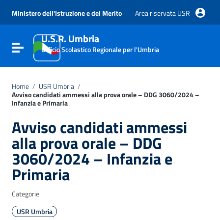
Vai ai contenuti
Vai al menu di navigazione
Ministero dell'Istruzione e del Merito
Area riservata USR
Vai al footer
U.S.R. Umbria
Attiva / disattiva la navigazione
Ufficio Scolastico Regionale per l'Umbria
Home
/
USR Umbria
/
Avviso candidati ammessi alla prova orale – DDG 3060/2024 –
Infanzia e Primaria
Avviso candidati ammessi
alla prova orale – DDG
3060/2024 – Infanzia e
Primaria
Categorie
USR Umbria