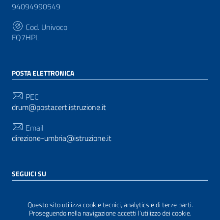
94094990549
Cod. Univoco
FQ7HPL
POSTA ELETTRONICA
PEC
drum@postacert.istruzione.it
Email
direzione-umbria@istruzione.it
SEGUICI SU
Sezione Link Utili
Privacy
|
Cookie policy
|
Note legali
| Realizzato con
Questo sito utilizza cookie tecnici, analytics e di terze parti.
WordPress
|
Tema grafico
ItaliaWP2
| Basato sul
Proseguendo nella navigazione accetti l’utilizzo dei cookie.