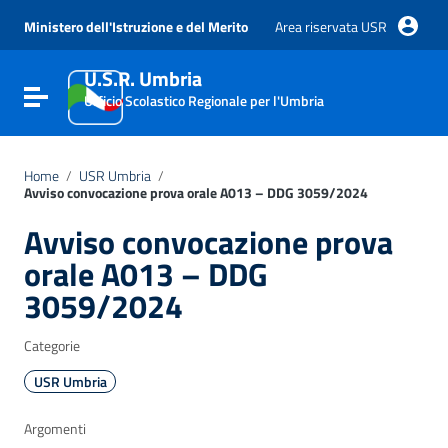
Vai ai contenuti
Vai al menu di navigazione
Ministero dell'Istruzione e del Merito
Area riservata USR
Vai al footer
U.S.R. Umbria
Attiva / disattiva la navigazione
Ufficio Scolastico Regionale per l'Umbria
Home
/
USR Umbria
/
Avviso convocazione prova orale A013 – DDG 3059/2024
Avviso convocazione prova
orale A013 – DDG
3059/2024
Categorie
USR Umbria
Argomenti