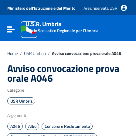
Vai ai contenuti
Vai al menu di navigazione
Ministero dell'Istruzione e del Merito
Area riservata USR
Vai al footer
U.S.R. Umbria
Attiva / disattiva la navigazione
Ufficio Scolastico Regionale per l'Umbria
Home
/
USR Umbria
/
Avviso convocazione prova orale A046
Avviso convocazione prova
orale A046
Categorie
USR Umbria
Argomenti
A046
Albo
Concorsi e Reclutamento