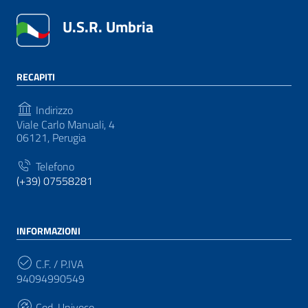
U.S.R. Umbria
RECAPITI
Indirizzo
Viale Carlo Manuali, 4
06121, Perugia
Telefono
(+39) 07558281
INFORMAZIONI
C.F. / P.IVA
94094990549
Cod. Univoco