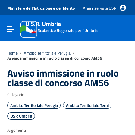
Vai ai contenuti
Vai al menu di navigazione
Ministero dell'Istruzione e del Merito
Area riservata USR
Vai al footer
U.S.R. Umbria
Attiva / disattiva la navigazione
Ufficio Scolastico Regionale per l'Umbria
Home
/
Ambito Territoriale Perugia
/
Avviso immissione in ruolo classe di concorso AM56
Avviso immissione in ruolo
classe di concorso AM56
Categorie
Ambito Territoriale Perugia
Ambito Territoriale Terni
USR Umbria
Argomenti