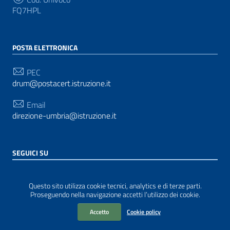
FQ7HPL
POSTA ELETTRONICA
PEC
drum@postacert.istruzione.it
Email
direzione-umbria@istruzione.it
SEGUICI SU
Sezione Link Utili
Privacy
|
Cookie policy
|
Note legali
| Realizzato con
Questo sito utilizza cookie tecnici, analytics e di terze parti.
WordPress
|
Tema grafico
ItaliaWP2
| Basato sul
Proseguendo nella navigazione accetti l’utilizzo dei cookie.
Prototipo per siti PA di AgID
Accetto
Cookie policy