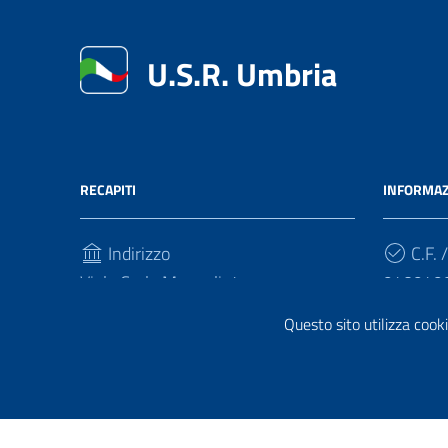
U.S.R. Umbria
RECAPITI
INFORMAZ
Indirizzo
C.F. /
Viale Carlo Manuali, 4
940949
06121, Perugia
Questo sito utilizza cooki
Cod.
Telefono
FQ7HPL
(+39) 07558281