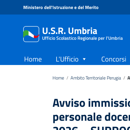
Vai ai contenuti
Ministero dell'Istruzione e del Merito
Vai al menu di navigazione
Vai al footer
U.S.R. Umbria
Ufficio Scolastico Regionale per l'Umbria
Home
L'Ufficio
Concorsi
Home
/
Ambito Territoriale Perugia
/
A
Avviso immissio
personale docen