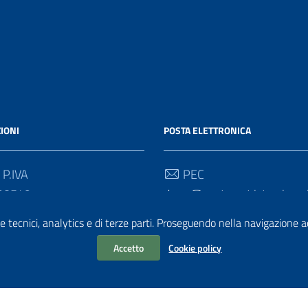
IONI
POSTA ELETTRONICA
 P.IVA
PEC
90549
drum@postacert.istruzione.
e tecnici, analytics e di terze parti. Proseguendo nella navigazione acc
 Univoco
Email
direzione-umbria@istruzione
Accetto
Cookie policy