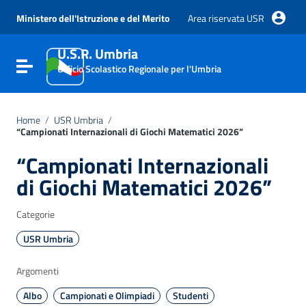
Vai ai contenuti
Vai al menu di navigazione
Ministero dell'Istruzione e del Merito
Area riservata USR
Vai al footer
U.S.R. Umbria
Attiva / disattiva la navigazione
Ufficio Scolastico Regionale per l'Umbria
Home
/
USR Umbria
/
“Campionati Internazionali di Giochi Matematici 2026”
“Campionati Internazionali
di Giochi Matematici 2026”
Categorie
USR Umbria
Argomenti
Albo
Campionati e Olimpiadi
Studenti