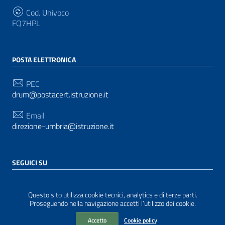
Cod. Univoco
FQ7HPL
POSTA ELETTRONICA
PEC
drum@postacert.istruzione.it
Email
direzione-umbria@istruzione.it
SEGUICI SU
Sezione Link Utili
Privacy
|
Cookie policy
|
Note legali
| Realizzato con
Questo sito utilizza cookie tecnici, analytics e di terze parti.
WordPress
|
Tema grafico
ItaliaWP2
| Basato sul
Proseguendo nella navigazione accetti l’utilizzo dei cookie.
Prototipo per siti PA di AgID
Accetto
Cookie policy