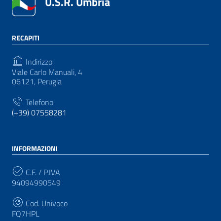
U.S.R. Umbria
RECAPITI
Indirizzo
Viale Carlo Manuali, 4
06121, Perugia
Telefono
(+39) 07558281
INFORMAZIONI
C.F. / P.IVA
94094990549
Cod. Univoco
FQ7HPL