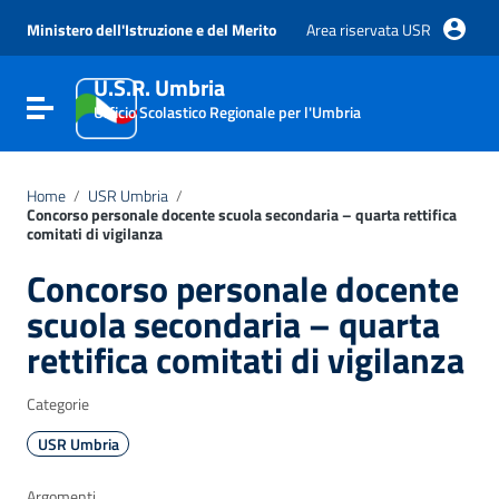
Vai ai contenuti
Vai al menu di navigazione
Ministero dell'Istruzione e del Merito
Area riservata USR
Vai al footer
U.S.R. Umbria
Attiva / disattiva la navigazione
Ufficio Scolastico Regionale per l'Umbria
Home
/
USR Umbria
/
Concorso personale docente scuola secondaria – quarta rettifica
comitati di vigilanza
Concorso personale docente
scuola secondaria – quarta
rettifica comitati di vigilanza
Categorie
USR Umbria
Argomenti