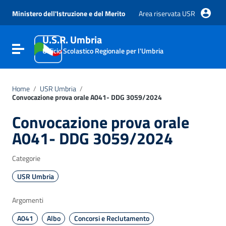
Vai ai contenuti
Vai al menu di navigazione
Ministero dell'Istruzione e del Merito
Area riservata USR
Vai al footer
U.S.R. Umbria
Attiva / disattiva la navigazione
Ufficio Scolastico Regionale per l'Umbria
Home
/
USR Umbria
/
Convocazione prova orale A041- DDG 3059/2024
Convocazione prova orale
A041- DDG 3059/2024
Categorie
USR Umbria
Argomenti
A041
Albo
Concorsi e Reclutamento