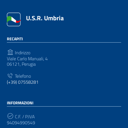
U.S.R. Umbria
RECAPITI
Indirizzo
Viale Carlo Manuali, 4
06121, Perugia
Telefono
(+39) 07558281
INFORMAZIONI
C.F. / P.IVA
94094990549