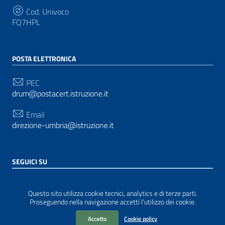
Cod. Univoco
FQ7HPL
POSTA ELETTRONICA
PEC
drum@postacert.istruzione.it
Email
direzione-umbria@istruzione.it
SEGUICI SU
Sezione Link Utili
Privacy
|
Cookie policy
|
Note legali
| Realizzato con
Questo sito utilizza cookie tecnici, analytics e di terze parti.
WordPress
|
Tema grafico
ItaliaWP2
| Basato sul
Proseguendo nella navigazione accetti l’utilizzo dei cookie.
Prototipo per siti PA di AgID
Accetto
Cookie policy