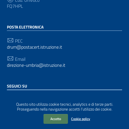
Cod. Univoco
FQ7HPL
POSTA ELETTRONICA
PEC
drum@postacert.istruzione.it
Email
direzione-umbria@istruzione.it
SEGUICI SU
Sezione Link Utili
Privacy
|
Cookie policy
|
Note legali
| Realizzato con
Questo sito utilizza cookie tecnici, analytics e di terze parti.
WordPress
|
Tema grafico
ItaliaWP2
| Basato sul
Proseguendo nella navigazione accetti l’utilizzo dei cookie.
Prototipo per siti PA di AgID
Accetto
Cookie policy