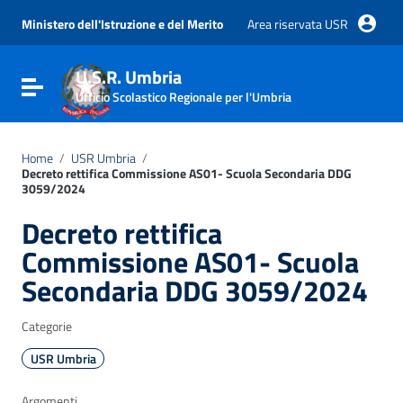
Vai ai contenuti
Vai al menu di navigazione
Ministero dell'Istruzione e del Merito
Area riservata USR
Vai al footer
U.S.R. Umbria
Attiva / disattiva la navigazione
Ufficio Scolastico Regionale per l'Umbria
Home
/
USR Umbria
/
Decreto rettifica Commissione AS01- Scuola Secondaria DDG
3059/2024
Decreto rettifica
Commissione AS01- Scuola
Secondaria DDG 3059/2024
Categorie
USR Umbria
Argomenti