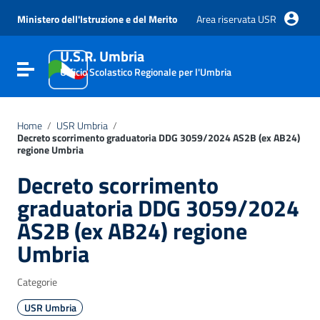
Vai ai contenuti
Vai al menu di navigazione
Ministero dell'Istruzione e del Merito
Area riservata USR
Vai al footer
U.S.R. Umbria
Attiva / disattiva la navigazione
Ufficio Scolastico Regionale per l'Umbria
Home
/
USR Umbria
/
Decreto scorrimento graduatoria DDG 3059/2024 AS2B (ex AB24)
regione Umbria
Decreto scorrimento
graduatoria DDG 3059/2024
AS2B (ex AB24) regione
Umbria
Categorie
USR Umbria