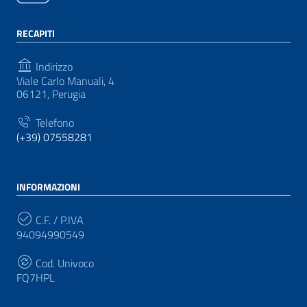
RECAPITI
Indirizzo
Viale Carlo Manuali, 4
06121, Perugia
Telefono
(+39) 07558281
INFORMAZIONI
C.F. / P.IVA
94094990549
Cod. Univoco
FQ7HPL