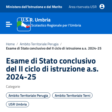
Vai ai contenuti
Vai al menu di navigazione
Ministero dell'Istruzione e del Merito
Area riservata USR
Vai al footer
U.S.R. Umbria
Attiva / disattiva la navigazione
Ufficio Scolastico Regionale per l'Umbria
Home
/
Ambito Territoriale Perugia
/
Esame di Stato conclusivo del II ciclo di istruzione a.s. 2024-25
Esame di Stato conclusivo
del II ciclo di istruzione a.s.
2024-25
Categorie
Ambito Territoriale Perugia
Ambito Territoriale Terni
USR Umbria