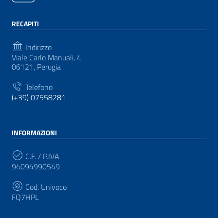
RECAPITI
Indirizzo
Viale Carlo Manuali, 4
06121, Perugia
Telefono
(+39) 07558281
INFORMAZIONI
C.F. / P.IVA
94094990549
Cod. Univoco
FQ7HPL